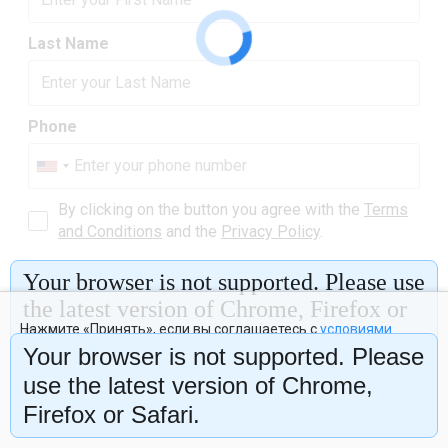
Нажмите «Принять», если вы соглашаетесь с
условиями
обработки cookie и данных о поведении на сайте
, нужных
Your browser is not supported. Please
нам для аналитики. Запретить обработку cookie можете
через браузер.
use the latest version of Chrome,
Firefox or Safari.
Отклонить
Принять