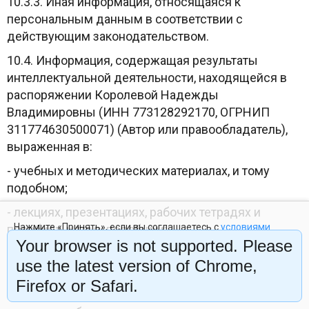
10.3.3. Иная информация, относящаяся к
персональным данным в соответствии с
действующим законодательством.
10.4. Информация, содержащая результаты
интеллектуальной деятельности, находящейся в
распоряжении Королевой Надежды
Владимировны (ИНН 773128292170, ОГРНИП
311774630500071) (Автор или правообладатель),
выраженная в:
- учебных и методических материалах, и тому
подобном;
- лекциях, презентациях, рабочих тетрадях и
Нажмите «Принять», если вы соглашаетесь с
условиями
пособиях, и тому подобном;
обработки cookie и данных о поведении на сайте
, нужных
Your browser is not supported. Please
нам для аналитики. Запретить обработку cookie можете
- видео- и аудиозаписях тренингов, вебинаров и
через браузер.
use the latest version of Chrome,
семинаров;
Firefox or Safari.
Отклонить
Принять
- глоссариях, чек-листах, алгоритмах и инструкциях